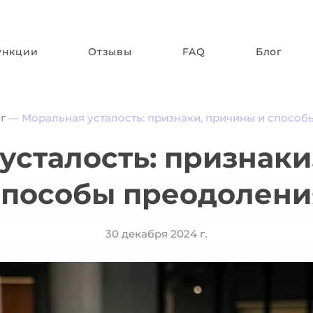
ункции
Отзывы
FAQ
Блог
г
—
Моральная усталость: признаки, причины и спосо
усталость: признаки
способы преодолени
30 декабря 2024 г.