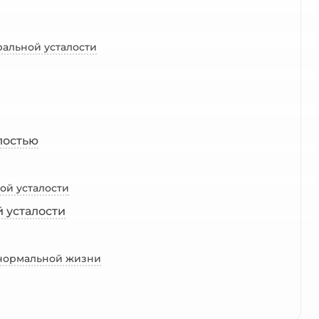
оральной усталости
лостью
ой усталости
 усталости
к нормальной жизни