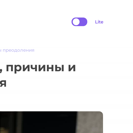
Lite
бы преодоления
, причины и
я