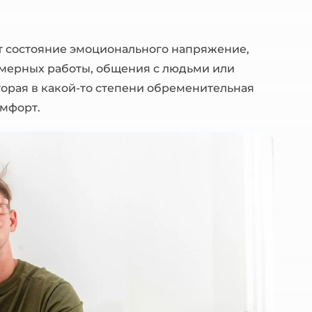
т состояние эмоционального напряжение,
езмерных работы, общения с людьми или
торая в какой-то степени обременительная
омфорт.