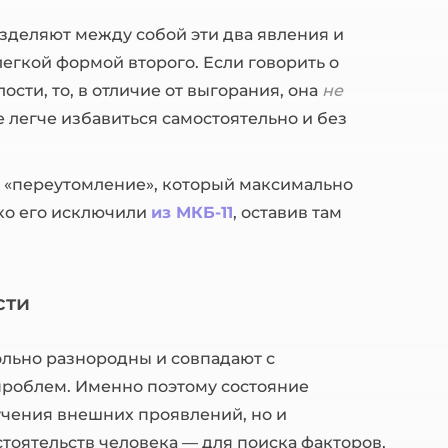
зделяют между собой эти два явления и
легкой формой второго. Если говорить о
ти, то, в отличие от выгорания, она
не
ее легче избавиться самостоятельно и без
з «переутомление», который максимально
ако его исключили
из МКБ-11
, оставив там
сти
льно разнородны и совпадают с
проблем. Именно поэтому состояние
учения внешних проявлений, но и
тоятельств человека — для поиска факторов,