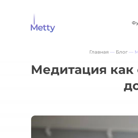
Ф
Главная
—
Блог
—
М
Медитация как 
д