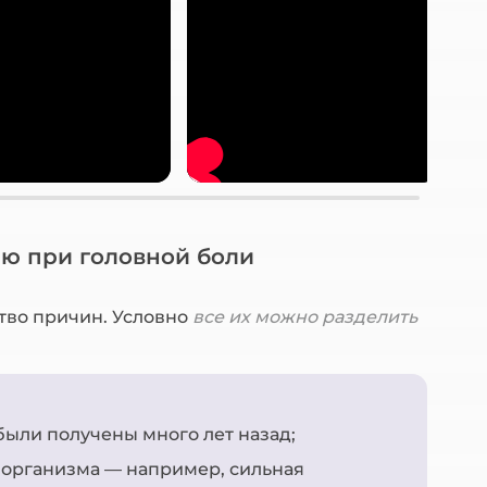
ию при головной боли
тво причин. Условно
все их можно разделить
 были получены много лет назад;
 организма — например, сильная