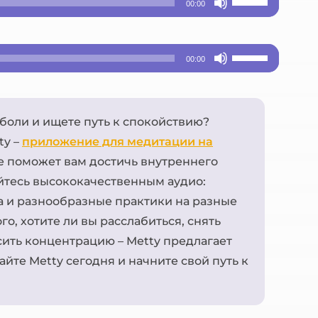
увеличить
00:00
вниз,
громкость.
клавиши
или
чтобы
вверх/
уменьшить
Используйте
увеличить
00:00
вниз,
громкость.
клавиши
или
чтобы
вверх/
уменьшить
увеличить
 боли и ищете путь к спокойствию?
вниз,
громкость.
или
ty –
приложение для медитации на
чтобы
уменьшить
ое поможет вам достичь внутреннего
увеличить
йтесь высококачественным аудио:
громкость.
или
 и разнообразные практики на разные
уменьшить
го, хотите ли вы расслабиться, снять
громкость.
ить концентрацию – Metty предлагает
йте Metty сегодня и начните свой путь к