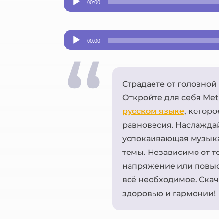
00:00
Аудиоплеер
00:00
Страдаете от головной
Откройте для себя Met
русском языке
, котор
равновесия. Наслажда
успокаивающая музыка
темы. Независимо от то
напряжение или повыс
всё необходимое. Скача
здоровью и гармонии!