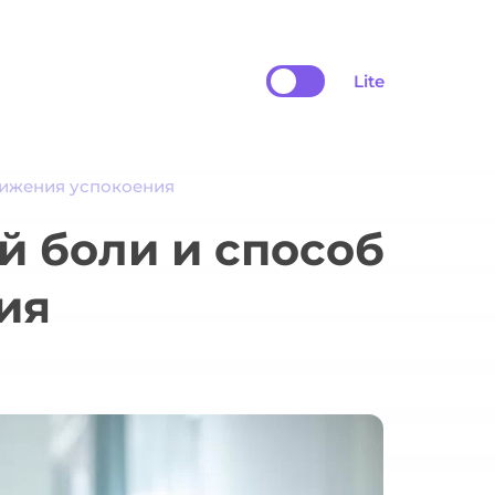
Lite
тижения успокоения
й боли и способ
ия