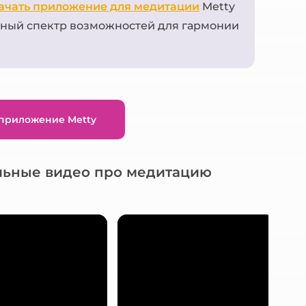
ачать приложение для медитации
Metty
громкость.
олный спектр возможностей для гармонии
 приложение Metty
льные видео про медитацию