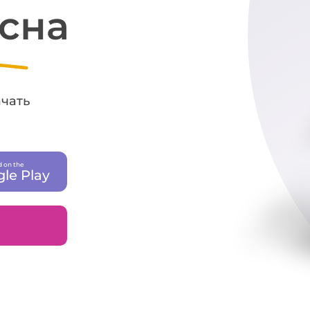
 сна
ачать
 on the
le Play