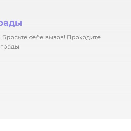
грады
! Бросьте себе вызов! Проходите
грады!