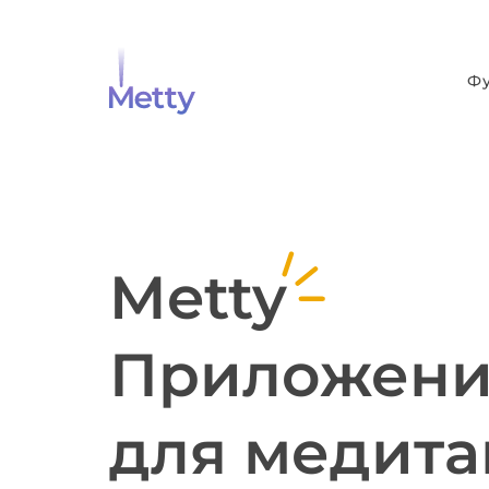
Ф
Metty
Приложен
для медит