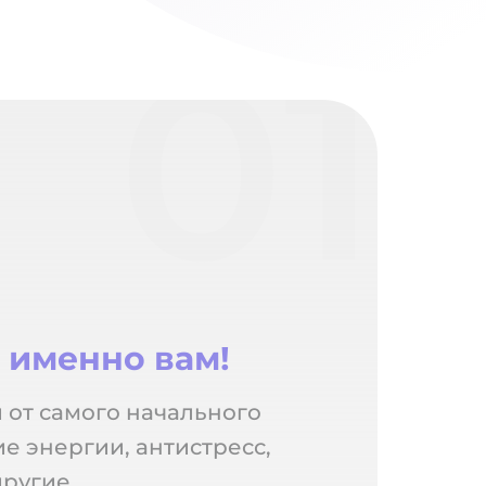
01
е
именно вам!
 от самого начального
е энергии, антистресс,
другие