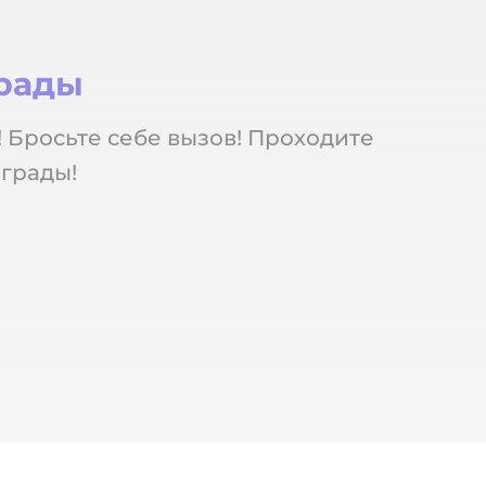
грады
! Бросьте себе вызов! Проходите
грады!