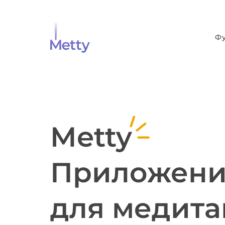
Ф
Metty
Приложен
для медит