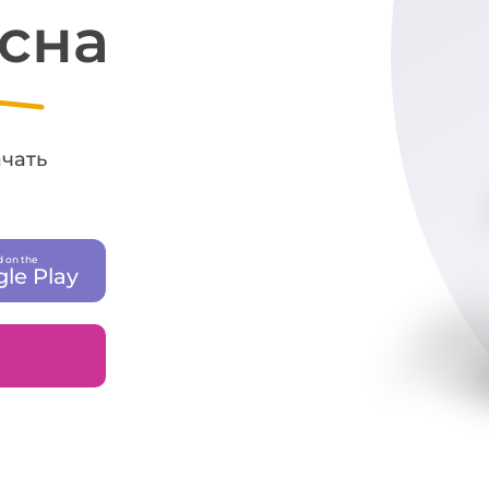
 сна
ачать
 on the
le Play