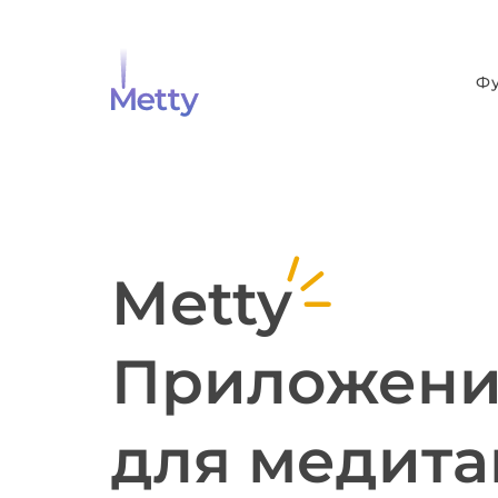
Ф
Metty
Приложен
для медит