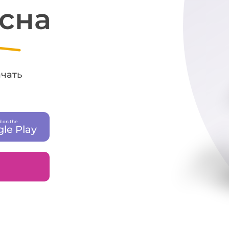
 сна
ачать
 on the
le Play