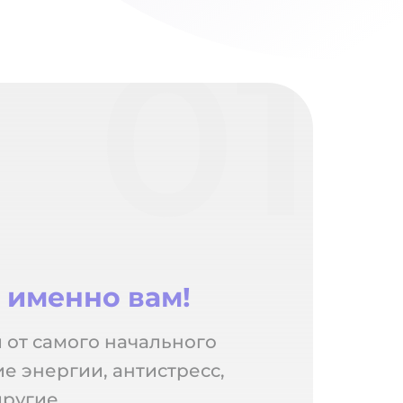
01
е
именно вам!
 от самого начального
е энергии, антистресс,
другие