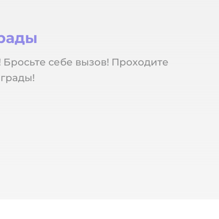
грады
! Бросьте себе вызов! Проходите
грады!